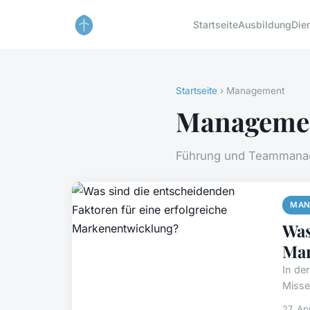
Startseite
Ausbildung
Die
Startseite
› Management
Manageme
Führung und Teammana
MAN
Was
Mar
In de
Misser
27. Ap