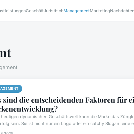
nstleistungen
Geschäft
Juristisch
Management
Marketing
Nachrichte
nt
gement
AGEMENT
 sind die entscheidenden Faktoren für ei
kenentwicklung?
r heutigen dynamischen Geschäftswelt kann die Marke das Züngle
folg sein. Sie ist nicht nur ein Logo oder ein catchy Slogan; eine 
ril 2025